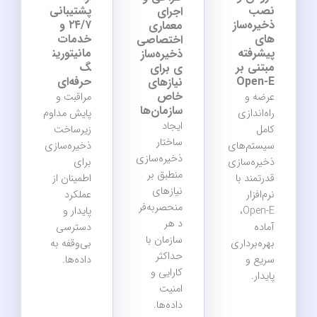
نصب
پشتیبانی
اجرای
ذخیره‌ساز
۲۴/۷ و
معماری
های
خدمات
اختصاصی
پیشرفته
مانیتورین
ذخیره‌ساز
مبتنی بر
گ
ی برای
Open‑E
حرفه‌ای
نیازهای
خاص
عرضه و
مراقبت و
سازمان‌ها
راه‌اندازی
پایش مداوم
ایجاد
کامل
زیرساخت
ساختار
سیستم‌های
ذخیره‌سازی
ذخیره‌سازی
ذخیره‌سازی
برای
منطبق بر
قدرتمند با
اطمینان از
نیازهای
نرم‌افزار
عملکرد
منحصربه‌فر
Open‑E،
پایدار و
د هر
آماده
دسترسی
سازمان با
بهره‌برداری
بی‌وقفه به
حداکثر
سریع و
داده‌ها.
کارایی و
پایدار.
امنیت
داده‌ها.