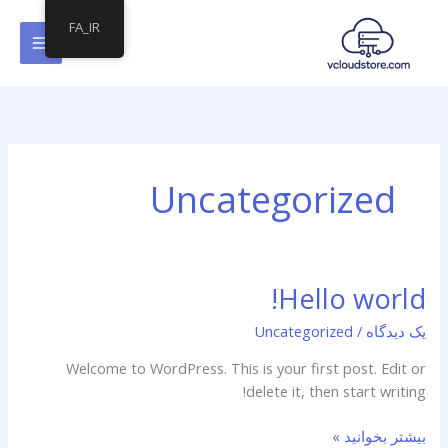
رش
MAIN
FA_IR
ه
MENU
حتوا
Uncategorized
Hello world!
Hello
world!
یک دیدگاه
/
Uncategorized
Welcome to WordPress. This is your first post. Edit or
delete it, then start writing!
بیشتر بخوانید »